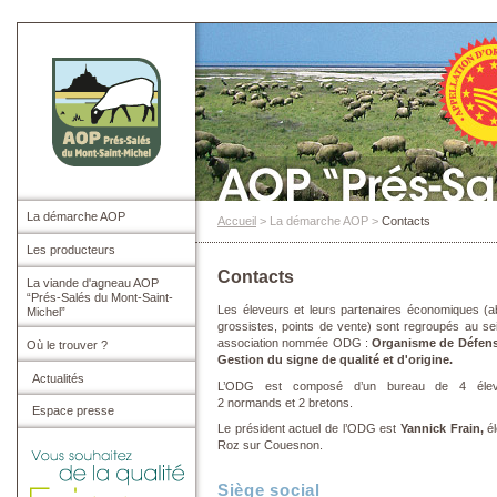
La démarche AOP
Accueil
> La démarche AOP >
Contacts
Les producteurs
Contacts
La viande d'agneau AOP
“Prés-Salés du Mont-Saint-
Les éleveurs et leurs partenaires économiques (ab
Michel”
grossistes, points de vente) sont regroupés au se
association nommée ODG :
Organisme de Défens
Où le trouver ?
Gestion du signe de qualité et d'origine.
Actualités
L’ODG est composé d’un bureau de 4 élev
2 normands et 2 bretons.
Espace presse
Le président actuel de l’ODG est
Yannick Frain,
él
Roz sur Couesnon.
Siège social