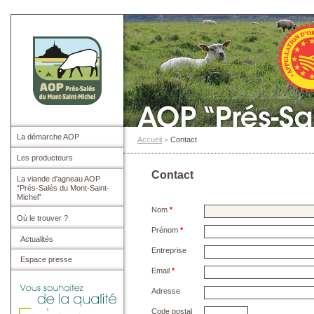
La démarche AOP
Accueil
>
Contact
Les producteurs
Contact
La viande d'agneau AOP
“Prés-Salés du Mont-Saint-
Michel”
Nom
*
Où le trouver ?
Prénom
*
Actualités
Entreprise
Espace presse
Email
*
Adresse
Code postal